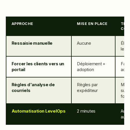
APPROCHE
MISE EN PLACE
TRAV
COM
Ressaisie manuelle
Aucune
Élev
le b
Forcer les clients vers un
Déploiement +
Faibl
portail
adoption
adop
Règles d'analyse de
Règles par
Moy
courriels
expéditeur
sur 
form
Automatisation LevelOps
2 minutes
Auc
auto