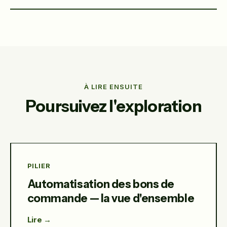
Oui — QuickBooks, Odoo et Katana MRP via LevelOps,
pour ne jamais saisir deux fois la même commande.
À LIRE ENSUITE
Poursuivez l'exploration
PILIER
Automatisation des bons de
commande — la vue d'ensemble
Lire →