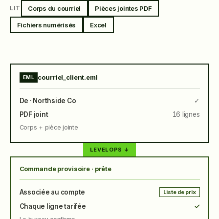
Corps du courriel
Pièces jointes PDF
LIT
Fichiers numérisés
Excel
courriel_client.eml
EML
De · Northside Co
✓
PDF joint
16 lignes
Corps + pièce jointe
LEVELOPS ↓
Commande provisoire · prête
Associée au compte
Liste de prix
Chaque ligne tarifée
✓