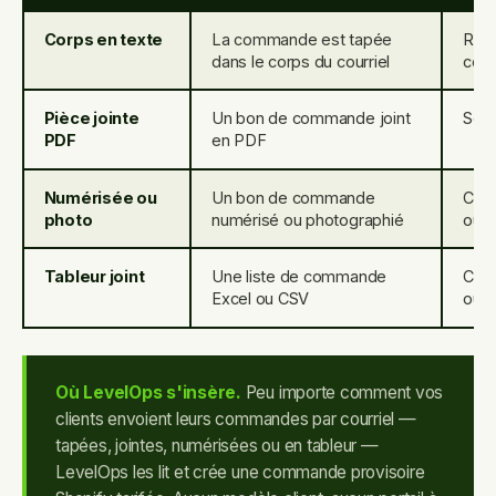
Corps en texte
La commande est tapée
Réas
dans le corps du courriel
com
Pièce jointe
Un bon de commande joint
Serv
PDF
en PDF
Numérisée ou
Un bon de commande
Com
photo
numérisé ou photographié
ou a
Tableur joint
Une liste de commande
Com
Excel ou CSV
ou r
Où LevelOps s'insère.
Peu importe comment vos
clients envoient leurs commandes par courriel —
tapées, jointes, numérisées ou en tableur —
LevelOps les lit et crée une commande provisoire