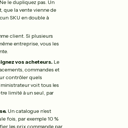
Ne le dupliquez pas. Un
, que la vente vienne de
ucun SKU en double à
e client. Si plusieurs
me entreprise, vous les
nte.
signez vos acheteurs.
Le
mplacements, commandes et
our contrôler quels
inistrateur voit tous les
e limité à un seul, par
se.
Un catalogue n'est
eule fois, par exemple 10 %
difier les prix commande par