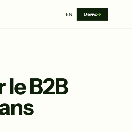
EN
Démo
 le B2B
sans