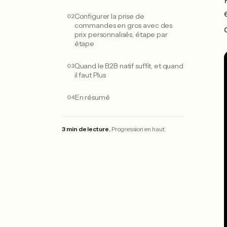
Configurer la prise de
commandes en gros avec des
prix personnalisés, étape par
étape
Quand le B2B natif suffit, et quand
il faut Plus
En résumé
3 min de lecture.
Progression en haut.