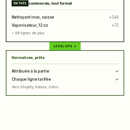
commande, tout format
ENTRÉE
Nettoyant inox, caisse
×144
Vaporisateur, 12 oz
×72
+ 98 lignes de plus
LEVELOPS ↓
Normalisée, prête
Attribuée à la partie
✓
Chaque ligne tarifée
✓
Vers Shopify, Katana, Odoo