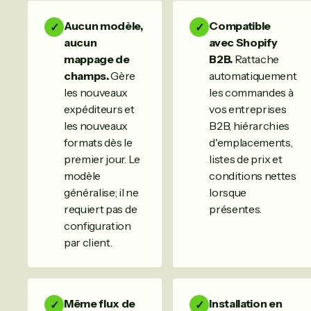
Aucun modèle,
Compatible
✓
✓
aucun
avec Shopify
mappage de
B2B.
Rattache
champs.
Gère
automatiquement
les nouveaux
les commandes à
expéditeurs et
vos entreprises
les nouveaux
B2B, hiérarchies
formats dès le
d'emplacements,
premier jour. Le
listes de prix et
modèle
conditions nettes
généralise; il ne
lorsque
requiert pas de
présentes.
configuration
par client.
Même flux de
Installation en
✓
✓