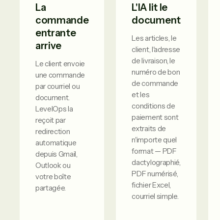
La
L'IA lit le
commande
document
entrante
Les articles, le
arrive
client, l'adresse
de livraison, le
Le client envoie
numéro de bon
une commande
de commande
par courriel ou
et les
document.
conditions de
LevelOps la
paiement sont
reçoit par
extraits de
redirection
n'importe quel
automatique
format — PDF
depuis Gmail,
dactylographié,
Outlook ou
PDF numérisé,
votre boîte
fichier Excel,
partagée.
courriel simple.