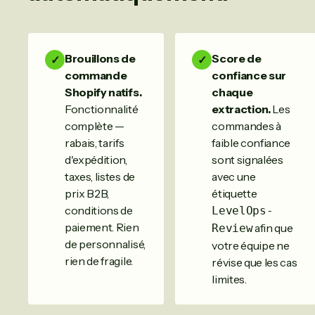
Brouillons de
Score de
✓
✓
commande
confiance sur
Shopify natifs.
chaque
Fonctionnalité
extraction.
Les
complète —
commandes à
rabais, tarifs
faible confiance
d'expédition,
sont signalées
taxes, listes de
avec une
prix B2B,
étiquette
conditions de
LevelOps-
paiement. Rien
afin que
Review
de personnalisé,
votre équipe ne
rien de fragile.
révise que les cas
limites.